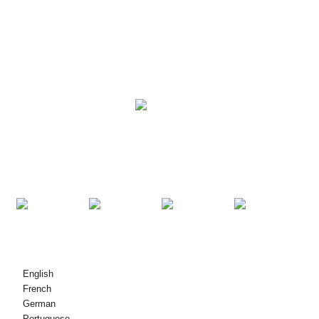
РЕШЕНИЈА
ПРОИЗВОДИ
КОНТАКТИРАЈТЕ НЕ
© Авторски права - 2010-2021: Сите права се задржани.
English
French
German
Portuguese