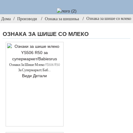
Ознака за шише со млеко
Дома
Производи
Ознака за шишиња
ОЗНАКА ЗА ШИШЕ СО МЛЕКО
Ознаки За Шише Млеко YS506 R50
За Супермаркет/баб...
Види Детали