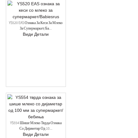
YS520 EAS Ознака За Кеси За Млеко
За Супермаркет/Ба...
Види Детали
YS554 Шише Млеко Тврда Ознака
Со Дијаметар Од 10...
Види Детали