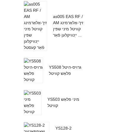
as005 EAS RF /
AM זיך-אַלאַרמינג
קוויטל מיני שפּין
ייַנוויקלען פֿאַר ...
YS508 גרויס-היטל
פלאַש קוויטל
YS503 מיני פלאַש
קוויטל
YS128-2