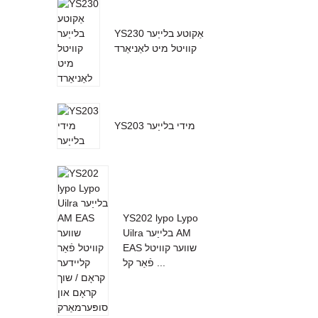
YS230 אַקוטע בלייַער
קוויטל מיט לאַניאַרד
YS203 מידי בלייַער
YS202 lypo Lypo
Uilra בלייַער AM
EAS שווער קוויטל
פֿאַר קל ...