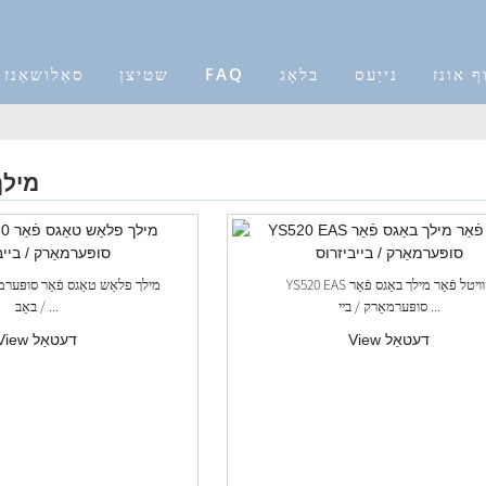
ף אונז
נייַעס
בלאָג
FAQ
שטיצן
סאַלושאַנז
מילך
YS520 EAS קוויטל פֿאַר מילך באַגס פֿאַר
סופּערמאַרק / ביי ...
/ באַב ...
View דעטאַל
View דעטאַל