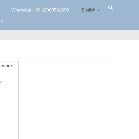
WhatsApp:+86 18068581890
English
רו
x