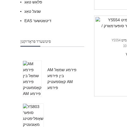
פלאַש טאַג
שנעל טאַג
EAS דיטאַטשער
YS554 מילך פלאַש שווער קוויטל מיט
פיטשערד פּראָדוקטן
AM פירמע שמאָל
בין פירמע
קאָסמעטיק AM
פירמע