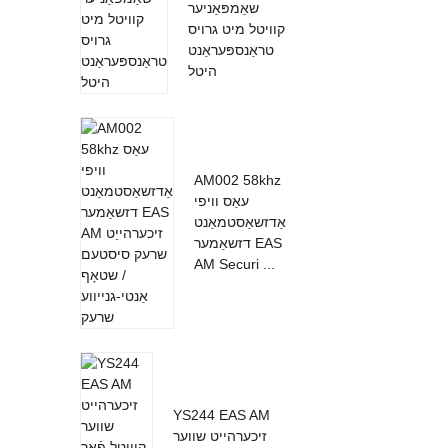
שאַמפּאַניער
קוויטל מיט גרויס
טראַנספּעראַנט
היטל
AM002 58khz
עאַס וויפי
אַדזשאַסטמאַנט
דזשאַמער EAS
AM Securi ...
YS244 EAS AM
זיכערהייט שווער