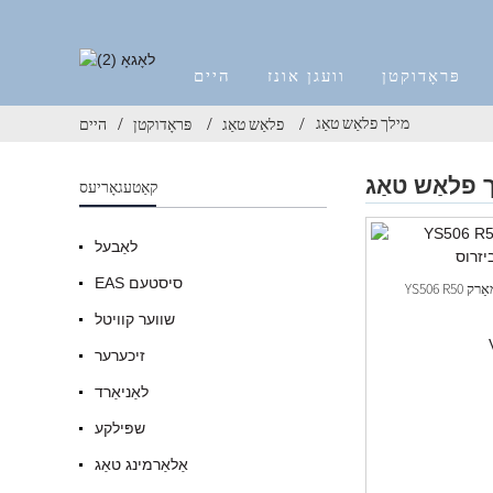
פּראָדוקטן
וועגן אונז
היים
מילך פלאַש טאַג
פלאַש טאַג
פּראָדוקטן
היים
 פלאַש טאַג
קאַטעגאָריעס
לאַבעל
EAS סיסטעם
YS506 R50 מילך פלאַש טאַגס פֿאַר סופּערמאַרק
שווער קוויטל
זיכערער
לאַניאַרד
שפּילקע
אַלאַרמינג טאַג