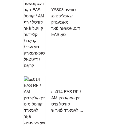
YS803 סופּער
שאָפּליפטינג
מאַגנעטיק
דעטאַטשער פֿאַר
EAS טאַ ...
as014 EAS RF /
AM זיך-אַלאַרמין
קוויטל מיט
לאַניאַרד פֿאַר ש ...