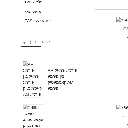
פלאַש טאַג
שנעל טאַג
EAS דיטאַטשער
פיטשערד פּראָדוקטן
AM פירמע שמאָל
בין פירמע
קאָסמעטיק AM
פירמע