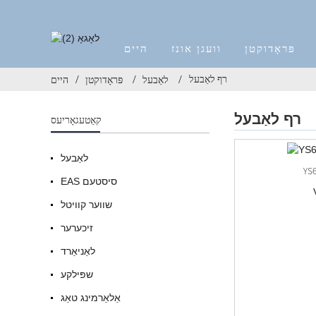
פּראָדוקטן
וועגן אונז
היים
רף לאַבעל
לאַבעל
פּראָדוקטן
היים
רף לאַבעל
קאַטעגאָריעס
לאַבעל
EAS סיסטעם
שווער קוויטל
זיכערער
לאַניאַרד
שפּילקע
אַלאַרמינג טאַג