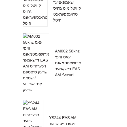
שאַמפּאַניער
קוויטל מיט גרויס
טראַנספּעראַנט
היטל
AM002 58khz
עאַס וויפי
אַדזשאַסטמאַנט
דזשאַמער EAS
AM Securi ...
YS244 EAS AM
זיכערהייט שווער