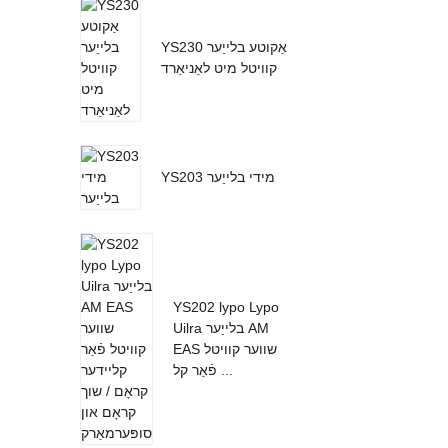
YS230 אַקוטע בלייַער
קוויטל מיט לאַניאַרד
YS203 מידי בלייַער
YS202 lypo Lypo
Uilra בלייַער AM
EAS שווער קוויטל
פֿאַר קל ...