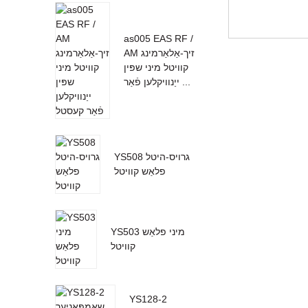
as005 EAS RF /
AM זיך-אַלאַרמינג
קוויטל מיני שפּין
ייַנוויקלען פֿאַר ...
YS508 גרויס-היטל
פלאַש קוויטל
YS503 מיני פלאַש
קוויטל
YS128-2