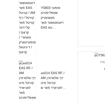
YS803 סופּער
שאָפּליפטינג
מאַגנעטיק
דעטאַטשער פֿאַר
EAS טאַ ...
as014 EAS RF /
AM זיך-אַלאַרמין
קוויטל מיט
לאַניאַרד פֿאַר ש ...