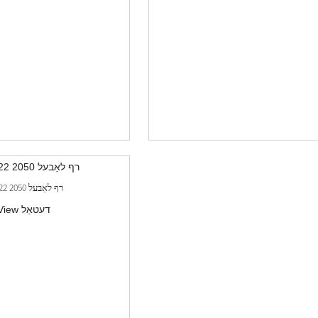
YS622 2050 רף לאַבעל
View דעטאַל