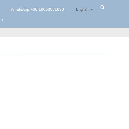
WhatsApp:+86 18068581890
English
רו
x