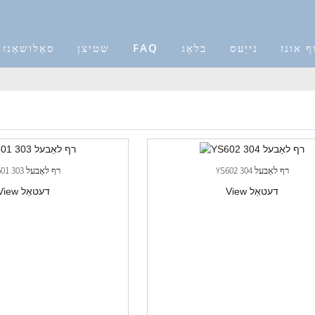
ף אונז
נייַעס
בלאָג
FAQ
שטיצן
סאַלושאַנז
YS602 304 רף לאַבעל
YS601 303 רף לאַבעל
View דעטאַל
View דעטאַל