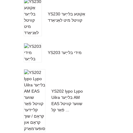
YS230 אַקוטע בלייַער
קוויטל מיט לאַניאַרד
YS203 מידי בלייַער
YS202 lypo Lypo
Uilra בלייַער AM
EAS שווער קוויטל
פֿאַר קל ...