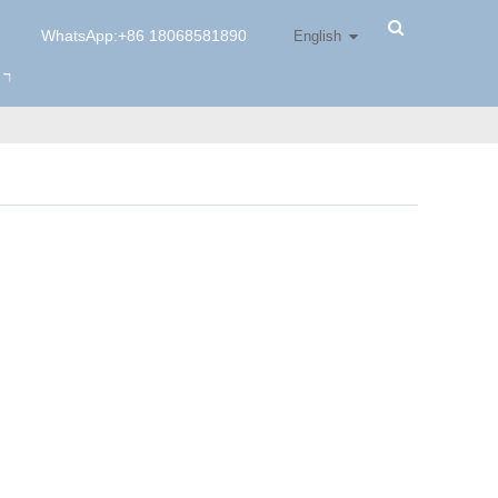
WhatsApp:+86 18068581890
English
רו
x