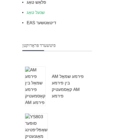
פלאַש טאַג
שנעל טאַג
EAS דיטאַטשער
פיטשערד פּראָדוקטן
AM פירמע שמאָל
בין פירמע
קאָסמעטיק AM
פירמע