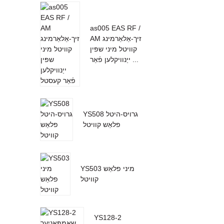
as005 EAS RF /
AM זיך-אַלאַרמינג
קוויטל מיני שפּין
ייַנוויקלען פֿאַר ...
YS508 גרויס-היטל
פלאַש קוויטל
YS503 מיני פלאַש
קוויטל
YS128-2