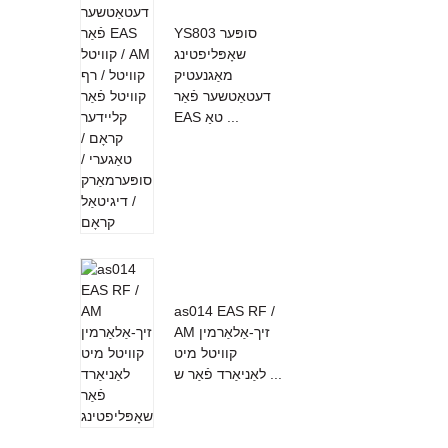
YS803 סופּער
שאָפּליפטינג
מאַגנעטיק
דעטאַטשער פֿאַר
EAS טאַ ...
as014 EAS RF /
AM זיך-אַלאַרמין
קוויטל מיט
לאַניאַרד פֿאַר ש ...