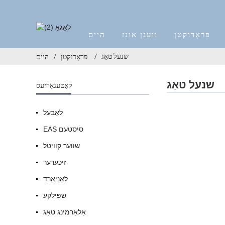
פּראָדוקטן
וועגן אונז
היים
שנעל טאַג
פּראָדוקטן
היים
שנעל טאַג
קאַטעגאָריעס
לאַבעל
EAS סיסטעם
שווער קוויטל
זיכערער
לאַניאַרד
שפּילקע
אַלאַרמינג טאַג