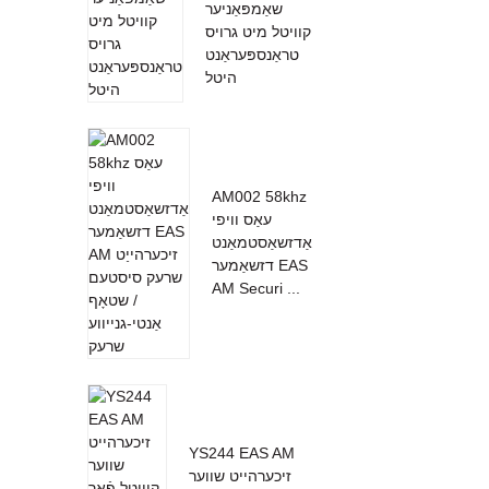
שאַמפּאַניער
קוויטל מיט גרויס
טראַנספּעראַנט
היטל
AM002 58khz
עאַס וויפי
אַדזשאַסטמאַנט
דזשאַמער EAS
AM Securi ...
YS244 EAS AM
זיכערהייט שווער