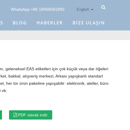
WhatsApp:+86 18068581890
English
SS
BLOG
HABERLER
BIZE ULAŞIN
mı, geleneksel EAS etiketleri için çok küçük veya dar öğeleri
t, bakkal, alışveriş merkezi, Arkası yapışkanlı standart
, her tür ürün paketine yapışabilir: elektronik, aletler, büro
i vb.
PDF olarak indir
x