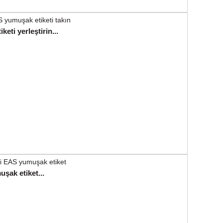
eti yerleştirin...
şak etiket...