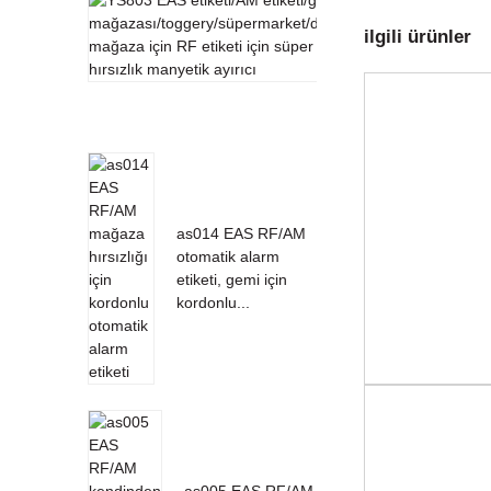
Süper
ilgili ürünler
hırsızlık
manyetik
detacher
...
as014 EAS RF/AM
otomatik alarm
etiketi, gemi için
kordonlu...
as005 EAS RF/AM