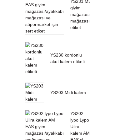
YS231 M3 AM EAS
giyim
mağazası/ayakkabı
mağazası için sert
etiket...
YS230 kordonlu
akut kalem etiketi
YS203 Midi kalem
YS202
lypo Lypo
Uilra
kalem AM
EAS cl