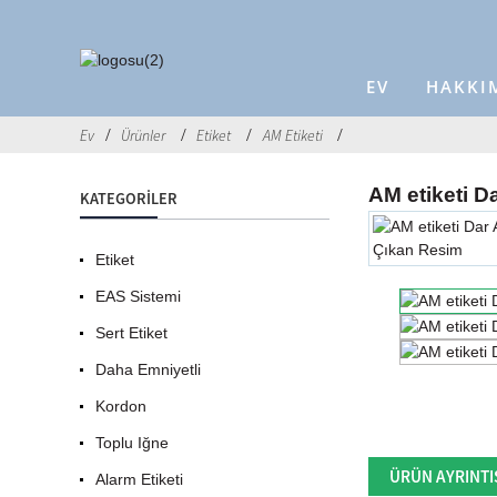
EV
HAKKI
Ev
Ürünler
Etiket
AM Etiketi
AM etiketi D
KATEGORILER
Etiket
EAS Sistemi
Sert Etiket
Daha Emniyetli
Kordon
Toplu Iğne
ÜRÜN AYRINTI
Alarm Etiketi