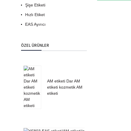
Şişe Etiketi
Hızlı Etiket
EAS Ayırıcı
ÖZEL ÜRÜNLER
AM etiketi Dar AM
etiketi kozmetik AM
etiketi
EAS ta
için
YS803