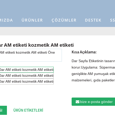
MIZDA
ÜRÜNLER
ÇÖZÜMLER
DESTEK
S
ar AM etiketi kozmetik AM etiketi
Kısa Açıklama:
Dar Sayfa Etiketinin tasarı
korur.Uygulama: Süpermarke
genişlikte AM yumuşak etiket
malzemeleri, gıda paketler
bize e-posta gönder
SI
ÜRÜN ETIKETLERI