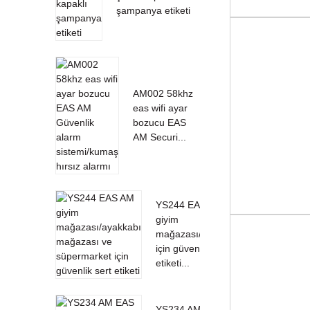
şampanya etiketi
AM002 58khz
eas wifi ayar
bozucu EAS
AM Securi...
YS244 EAS AM
giyim
mağazası/ayakkabı
için güvenlik sert
etiketi...
YS234 AM EAS