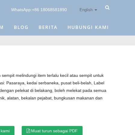
WhatsApp:+86 18068581890
English
IM
BLOG
BERITA
HUBUNGI KAMI
sempit melindungi item terlalu kecil atau sempit untuk
kasi: Pasaraya, kedai serbaneka, pusat beli-belah, Label
 dengan pelekat di belakang, boleh melekat pada semua
ronik, alatan, bekalan pejabat, bungkusan makanan dan
x
 kami
Muat turun sebagai PDF