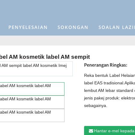
PENYELESAIAN
SOKONGAN
SOALAN LAZ
bel AM kosmetik label AM sempit
Penerangan Ringkas:
Reka bentuk Label Helaian 
label EAS tradisional.Apli
lembut AM lebar standard
jenis pakej produk: elekt
sebagainya.
Hantar e-mel kepada