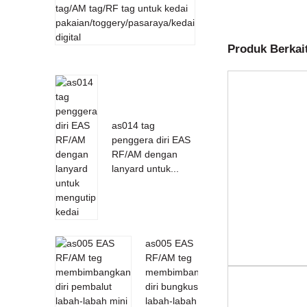
magnet
detacher
untuk
Produk Berkai
EAS ta...
as014 tag
penggera diri EAS
RF/AM dengan
lanyard untuk...
as005 EAS
RF/AM teg
membimbangkan
diri bungkus
labah-labah mini