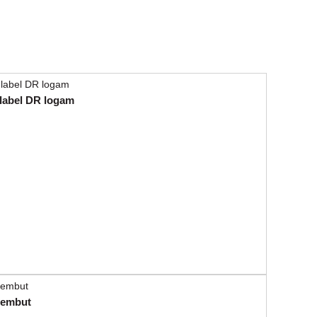
label DR logam
lembut