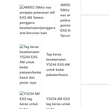
AM002
58khz
eas wifi
pelarasan
jammer
EAS AM
Securi...
Tag keras
keselamatan
YS244 EAS AM
untuk kedai
pakaian/kasut...
YS234 AM EAS
tag keras untuk
kedai