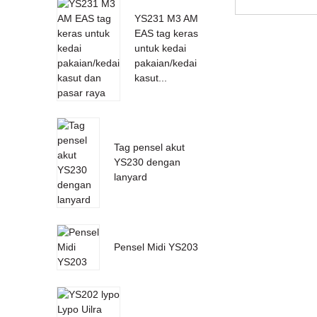
YS231 M3 AM
EAS tag keras
untuk kedai
pakaian/kedai
kasut...
Tag pensel akut
YS230 dengan
lanyard
Pensel Midi YS203