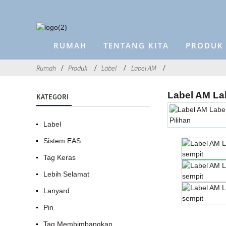
RUMAH
TENTANG KITA
PRODUK
Rumah
Produk
Label
Label AM
Label AM La
KATEGORI
Label
Sistem EAS
Tag Keras
Lebih Selamat
Lanyard
Pin
Tag Membimbangkan