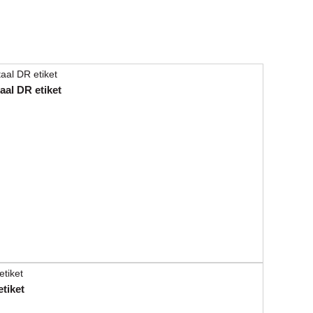
al DR etiket
tiket