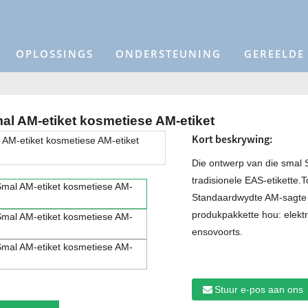
OPLOSSINGS
ONDERSTEUNING
GEREELDE
al AM-etiket kosmetiese AM-etiket
Kort beskrywing:
Die ontwerp van die smal S
tradisionele EAS-etikette.
Standaardwydte AM-sagte et
produkpakkette hou: elekt
ensovoorts.
Stuur e-pos aan ons