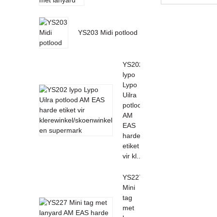
YS203 Midi potlood
YS202
lypo
Lypo
Uilra
potlood
AM
EAS
harde
etiket
vir kl...
YS227
Mini
tag
met