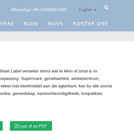
WhatsApp:+86 18068581890
English
 VRAE
BLOG
NUUS
KONTAK ONS
heet Label verseker items wat te klein of smal is vir
Toepassing: Supermark, geriefswinkel, winkelsentrum,
iket met kleefmiddel aan die agterkant, kan by alle soorte
ronika, gereedskap, kantoorbenodigdhede, kospakkies
x
Laai af as PDF