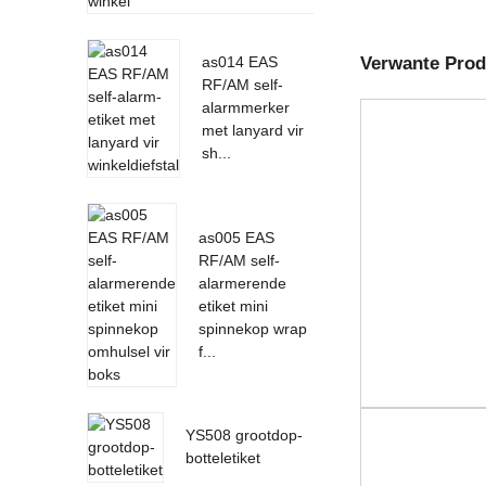
vir EAS ta...
Verwante Prod
as014 EAS
RF/AM self-
alarmmerker
met lanyard vir
sh...
as005 EAS
RF/AM self-
alarmerende
etiket mini
spinnekop wrap
f...
YS508 grootdop-
botteletiket