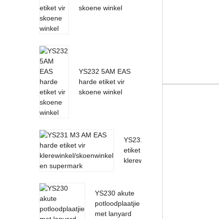
skoene winkel
YS232 5AM EAS
harde etiket vir
skoene winkel
YS231 M3 AM EAS harde
etiket vir
klerewinkel/skoenwinkel...
YS230 akute
potloodplaatjie
met lanyard