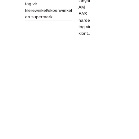
lanyard
AM
EAS
harde
tag vir
klont...