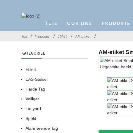
TUIS
OOR ONS
PRODUKTE
Tuis
Produkte
Etiket
AM Etiket
AM-etiket Sm
KATEGORIEË
Etiket
EAS-Stelsel
Harde Tag
Veiliger
Lanyard
Speld
Alarmerende Tag