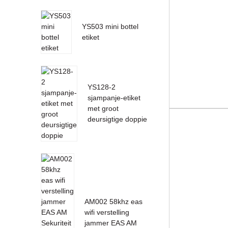
YS503 mini bottel
etiket
YS128-2
sjampanje-etiket
met groot
deursigtige doppie
AM002 58khz eas
wifi verstelling
jammer EAS AM