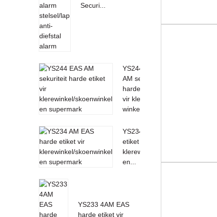
Securi...
YS244 EAS
AM sekuriteit
harde etiket
vir klere
winkel/skoen...
YS234 AM EAS harde
etiket vir
klerewinkel/skoenwinkel
en...
YS233 4AM EAS
harde etiket vir