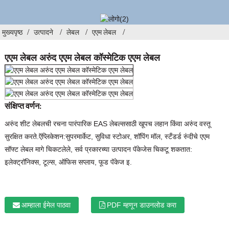
मुख्यपृष्ठ
उत्पादने
लेबल
एएम लेबल
एएम लेबल अरुंद एएम लेबल कॉस्मेटिक एएम लेबल
संक्षिप्त वर्णन:
अरुंद शीट लेबलची रचना पारंपारिक EAS लेबल्ससाठी खूपच लहान किंवा अरुंद वस्तू
सुरक्षित करते.ऍप्लिकेशन:सुपरमार्केट, सुविधा स्टोअर, शॉपिंग मॉल, स्टँडर्ड रुंदीचे एएम
सॉफ्ट लेबल मागे चिकटलेले, सर्व प्रकारच्या उत्पादन पॅकेजेस चिकटू शकतात:
इलेक्ट्रॉनिक्स, टूल्स, ऑफिस सप्लाय, फूड पॅकेज इ.
आम्हाला ईमेल पाठवा
PDF म्हणून डाउनलोड करा