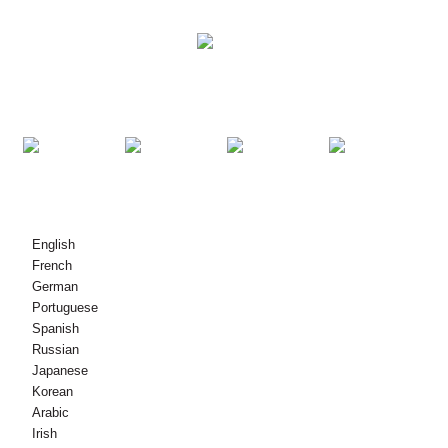
उपाय
उत्पादने
आमच्याशी संपर्क साधा
© कॉपीराइट - 2010-2021 : सर्व हक्क राखीव.
English
French
German
Portuguese
Spanish
Russian
Japanese
Korean
Arabic
Irish