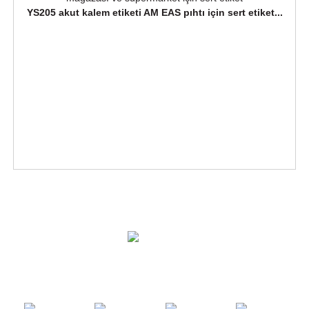
YS205 akut kalem etiketi AM EAS pıhtı için sert etiket...
ÇÖZÜMLER
ÜRÜNLER
BIZE ULAŞIN