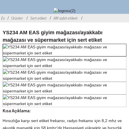
Ev
Ürünler
Sert etiket
AM sabit etiketi
YS234 AM EAS giyim mağazası/ayakkabı
mağazası ve süpermarket için sert etiket
Kısa Açıklama:
Hırsızlığa karşı sert etiket frekansı, radyo frekansı için 8,2 mhz ve
akustik manyetik için 58 kmhz'dir.Hassasiyeti yüksektir ve hırsızlık