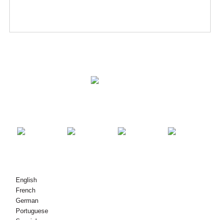
ÇÖZÜMLER
ÜRÜNLER
BIZE ULAŞIN
© Copyright - 2010-2021 : Tüm Hakları Saklıdır.
English
French
German
Portuguese