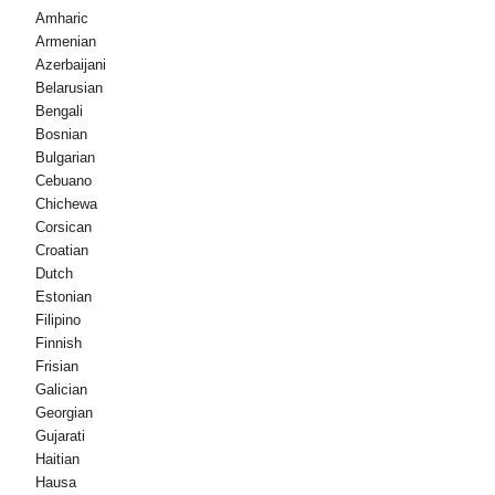
Amharic
Armenian
Azerbaijani
Belarusian
Bengali
Bosnian
Bulgarian
Cebuano
Chichewa
Corsican
Croatian
Dutch
Estonian
Filipino
Finnish
Frisian
Galician
Georgian
Gujarati
Haitian
Hausa