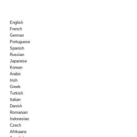
© Copyright - 2010-2021: کلیه حقوق محفوظ است.
English
French
German
Portuguese
Spanish
Russian
Japanese
Korean
Arabic
Irish
Greek
Turkish
Italian
Danish
Romanian
Indonesian
Czech
Afrikaans