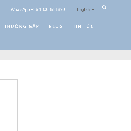
WhatsApp:+86 18068581890
English
I THƯỜNG GẶP
BLOG
TIN TỨC
x