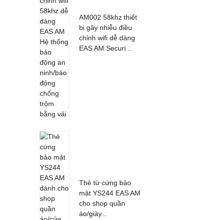
AM002 58khz thiết
bị gây nhiễu điều
chỉnh wifi dễ dàng
EAS AM Securi...
Thẻ từ cứng bảo
mật YS244 EAS AM
cho shop quần
áo/giày...