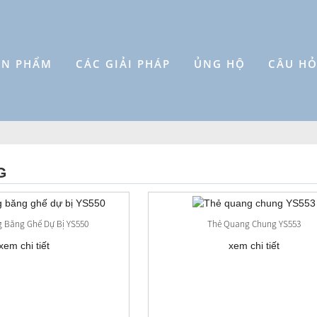
ẢN PHẨM
CÁC GIẢI PHÁP
ỦNG HỘ
CÂU HỎ
G
 Băng Ghế Dự Bị YS550
Thẻ Quang Chung YS553
xem chi tiết
xem chi tiết