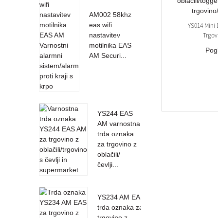
AM002 58khz
eas wifi
YS014 Mini
Trgov
nastavitev
motilnika EAS
Pog
AM Securi...
YS244 EAS
AM varnostna
trda oznaka
za trgovino z
oblačili/
čevlji...
YS234 AM EAS
trda oznaka za
trgovino z