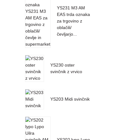
YS231 M3 AM
EAS trda oznaka
za trgovino z
oblačili/
čevljarjo...
YS230 oster
svinčnik z vrvico
YS203 Midi svinčnik
YS202 lypo Lypo