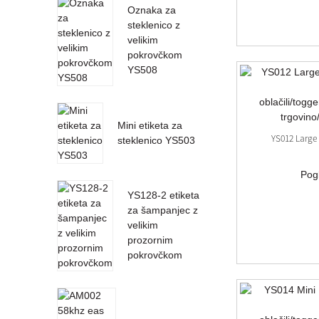
Oznaka za
steklenico z
velikim
pokrovčkom
YS508
Mini etiketa za
YS012 Large
steklenico YS503
Pog
YS128-2 etiketa
za šampanjec z
velikim
prozornim
pokrovčkom