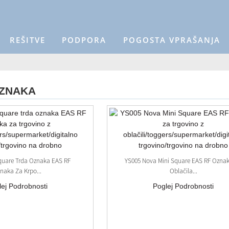
REŠITVE
PODPORA
POGOSTA VPRAŠANJA
OZNAKA
quare Trda Oznaka EAS RF
YS005 Nova Mini Square EAS RF Ozna
naka Za Krpo...
Oblačila...
lej Podrobnosti
Poglej Podrobnosti