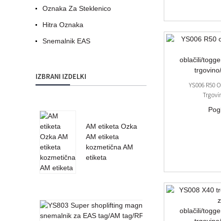
Oznaka Za Steklenico
Hitra Oznaka
Snemalnik EAS
IZBRANI IZDELKI
YS006 R50 
Trgovin
Pog
AM etiketa Ozka
AM etiketa
kozmetična AM
etiketa
YS803
Super
magnetni
snemalnik