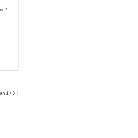
ino Z
ran 1 / 3