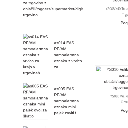
za krajo v
YS008 X40 Trd
trgovinah
Trgo
za EAS
Pog
ta...
as014 EAS
RF/AM
samoalarmna
oznaka z vrvico
za ...
as005 EAS
RF/AM
YS010 Velik
samoalarmna
Ozna
oznaka mini
Pog
pajek zaviti f...