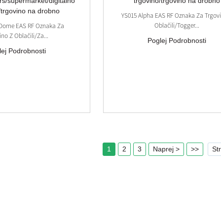
YS015 Alpha EAS RF Oznaka Za Trgov
Oblačili/togger...
 Dome EAS RF Oznaka Za
ino Z Oblačili/za...
Poglej Podrobnosti
lej Podrobnosti
1
2
3
Naprej >
>>
St