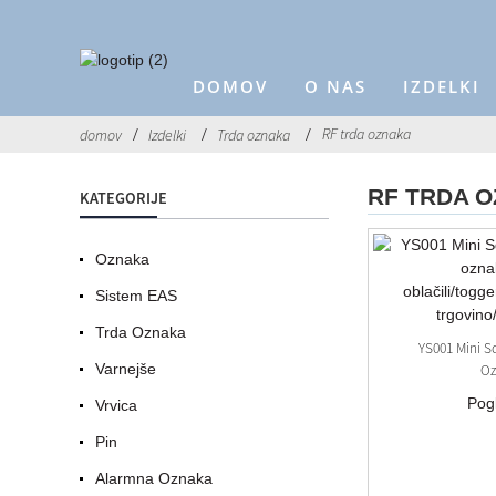
DOMOV
O NAS
IZDELKI
RF trda oznaka
domov
Izdelki
Trda oznaka
RF TRDA 
KATEGORIJE
Oznaka
Sistem EAS
Trda Oznaka
YS001 Mini S
Varnejše
Oz
Pog
Vrvica
Pin
Alarmna Oznaka