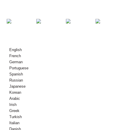
KONTAKT OS
© Copyright - 2010-2021: Alle rettigheder forbeholdes.
English
French
German
Portuguese
Spanish
Russian
Japanese
Korean
Arabic
Irish
Greek
Turkish
Italian
Danish