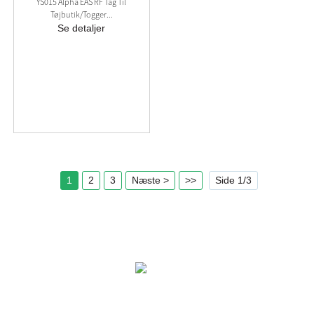
YS015 Alpha EAS RF Tag Til
Tøjbutik/togger...
Se detaljer
1
2
3
Næste >
>>
Side 1/3
LØSNINGER
PRODUKTER