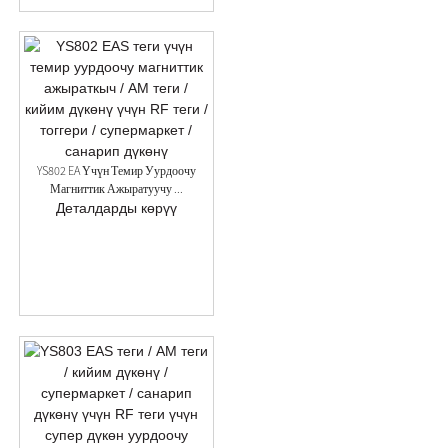
YS802 EA Үчүн Темир Уурдоочу
Магниттик Ажыратуучу ...
Деталдарды көрүү