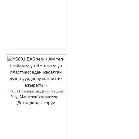
YS801 Пластикалык Дүкөн Уурдоо
Үчүн Магниттик Ажыратуучу ...
Деталдарды көрүү