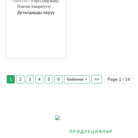
YS806 EAS T Үчүн Супер Конус
Пластик Ажыратуучу ...
Деталдарды көрүү
1
2
3
4
5
6
Кийинки >
>>
Page 1 / 14
ЧЕЧИМДЕР
ПРОДУКЦИЯЛАР