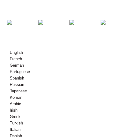
БИЗ МЕНЕН БАЙЛАНЫШ
© Copyright - 2010-2021 : Бардык укуктар корголгон.
English
French
German
Portuguese
Spanish
Russian
Japanese
Korean
Arabic
Irish
Greek
Turkish
Italian
Danish