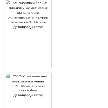
AM Энбелгиси Тар AM Энбелгиси
Косметикалык AM Энбелгиси
Деталдарды көрүү
YS124-1 Шампан Теги Ачык
Капкагы Менен
Деталдарды көрүү