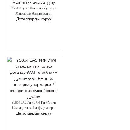
YS803 Супер Дүкөндө Уурулук
Магниттик Ажыраткыч...
Деталдарды көрүү
YS804 EAS Теги / AM Теги Үчүн
Стандарттык Гольф Детачер...
Деталдарды көрүү