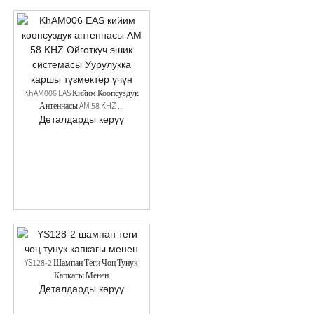
KhAM006 EAS Кийим Коопсуздук
Антеннасы AM 58 KHZ ...
Деталдарды көрүү
YS128-2 Шампан Теги Чоң Тунук
Капкагы Менен
Деталдарды көрүү