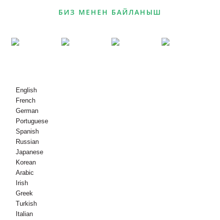
БИЗ МЕНЕН БАЙЛАНЫШ
© Copyright - 2010-2021 : Бардык укуктар корголгон.
English
French
German
Portuguese
Spanish
Russian
Japanese
Korean
Arabic
Irish
Greek
Turkish
Italian