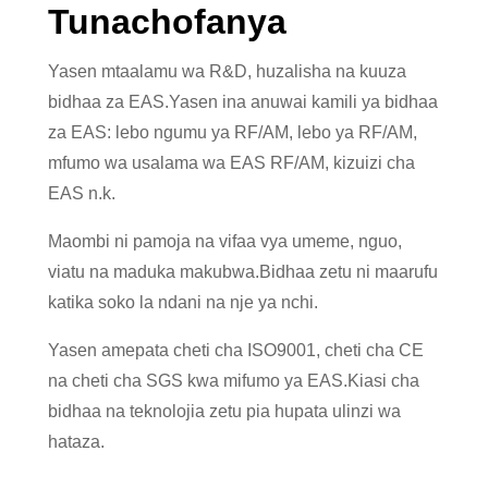
Tunachofanya
Yasen mtaalamu wa R&D, huzalisha na kuuza
bidhaa za EAS.Yasen ina anuwai kamili ya bidhaa
za EAS: lebo ngumu ya RF/AM, lebo ya RF/AM,
mfumo wa usalama wa EAS RF/AM, kizuizi cha
EAS n.k.
Maombi ni pamoja na vifaa vya umeme, nguo,
viatu na maduka makubwa.Bidhaa zetu ni maarufu
katika soko la ndani na nje ya nchi.
Yasen amepata cheti cha ISO9001, cheti cha CE
na cheti cha SGS kwa mifumo ya EAS.Kiasi cha
bidhaa na teknolojia zetu pia hupata ulinzi wa
hataza.