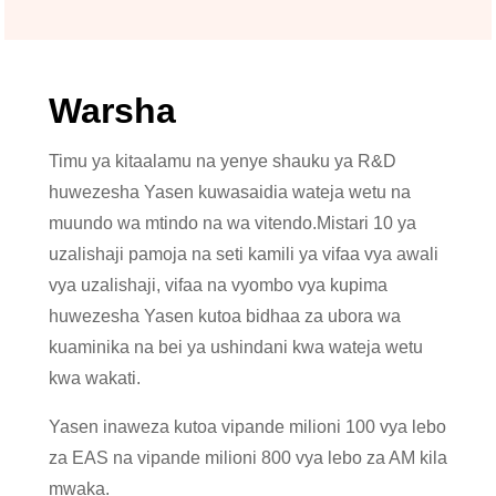
Warsha
Timu ya kitaalamu na yenye shauku ya R&D
huwezesha Yasen kuwasaidia wateja wetu na
muundo wa mtindo na wa vitendo.Mistari 10 ya
uzalishaji pamoja na seti kamili ya vifaa vya awali
vya uzalishaji, vifaa na vyombo vya kupima
huwezesha Yasen kutoa bidhaa za ubora wa
kuaminika na bei ya ushindani kwa wateja wetu
kwa wakati.
Yasen inaweza kutoa vipande milioni 100 vya lebo
za EAS na vipande milioni 800 vya lebo za AM kila
mwaka.