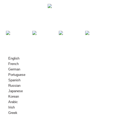
UFUMBUZI
BIDHAA
WASILIANA NASI
© Hakimiliki - 2010-2021 : Haki Zote Zimehifadhiwa.
English
French
German
Portuguese
Spanish
Russian
Japanese
Korean
Arabic
Irish
Greek