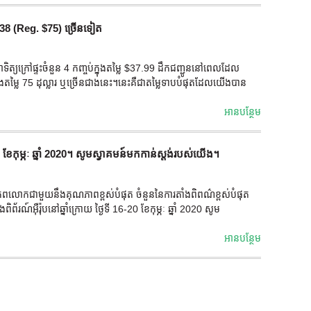
 $38 (Reg. $75) ច្រើនទៀត
្យក្រៅផ្ទះចំនួន 4 កញ្ចប់ក្នុងតម្លៃ $37.99 ដឹកជញ្ជូននៅពេលដែល
ងតម្លៃ 75 ដុល្លារ ឬច្រើនជាងនេះ។នេះគឺជាតម្លៃទាបបំផុតដែលយើងបាន
អាន​បន្ថែម
20 ខែកុម្ភៈ ឆ្នាំ 2020។ សូមស្វាគមន៍មកកាន់ស្តង់របស់យើង។
តរបស់ពិភពលោកជាមួយនឹងគុណភាពខ្ពស់បំផុត ចំនួននៃការតាំងពិពណ៌ខ្ពស់បំផុត
័រណ៍អ៊ឺរ៉ុបនៅឆ្នាំក្រោយ ថ្ងៃទី 16-20 ខែកុម្ភៈ ឆ្នាំ 2020 សូម
អាន​បន្ថែម