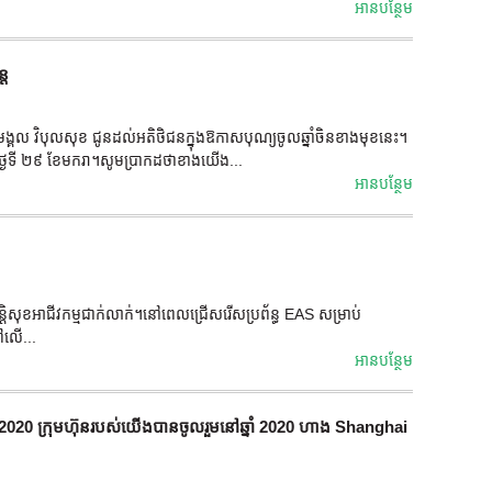
អាន​បន្ថែម
្ត
ីមង្គល វិបុលសុខ ជូនដល់អតិថិជនក្នុងឱកាសបុណ្យចូលឆ្នាំចិនខាងមុខនេះ។
្ងៃទី ២៩ ខែមករា។សូម​ប្រាកដ​ថា​ខាង​យើង...
អាន​បន្ថែម
សន្តិសុខអាជីវកម្មជាក់លាក់។នៅពេលជ្រើសរើសប្រព័ន្ធ EAS សម្រាប់
ៅលើ...
អាន​បន្ថែម
ឆ្នាំ 2020 ក្រុមហ៊ុនរបស់យើងបានចូលរួមនៅឆ្នាំ 2020 ហាង Shanghai