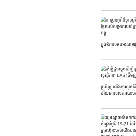
ក្នុងឱកាសអបអរសាទរឆ្ន
ប្រព័ន្ធប្រឆាំងការលួ
បរិយាកាសលក់រាយរបស់