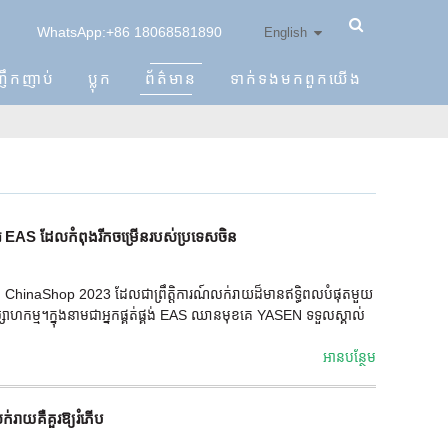
WhatsApp:+86 18068581890
English
ញឹកញាប់
ប្លុក
ព័ត៌មាន
ទាក់ទង​មក​ពួក​យើង
រ EAS ដែលកំពុងរីកចម្រើនរបស់ប្រទេសចិន
 ChinaShop 2023 ដែលជាព្រឹត្តិការណ៍លក់រាយដ៏មានឥទ្ធិពលបំផុតមួយ
កម្ម។ក្នុងនាមជាអ្នកផ្គត់ផ្គង់ EAS ឈានមុខគេ YASEN ទទួលស្គាល់
អាន​បន្ថែម
កម
ាយគឺគួរឱ្យរំភើប
x