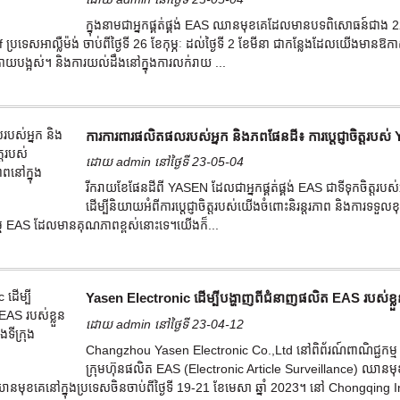
ក្នុងនាមជាអ្នកផ្គត់ផ្គង់ EAS ឈានមុខគេដែលមានបទពិសោធន៍ជាង 22
f ប្រទេសអាល្លឺម៉ង់ ចាប់ពីថ្ងៃទី 26 ខែកុម្ភៈ ដល់ថ្ងៃទី 2 ខែមីនា ជាកន្លែងដែលយើងម
ោយបង្អស់។ និង​ការ​យល់​ដឹង​នៅ​ក្នុង​ការ​លក់​រាយ ...
ការការពារផលិតផលរបស់អ្នក និងភពផែនដី៖ ការប្តេជ្ញាចិត្តរបស
ដោយ admin នៅថ្ងៃទី 23-05-04
រីករាយខែផែនដីពី YASEN ដែលជាអ្នកផ្គត់ផ្គង់ EAS ជាទីទុកចិត្
ដើម្បីនិយាយអំពីការប្តេជ្ញាចិត្តរបស់យើងចំពោះនិរន្តរភាព និងការទទួ
ម EAS ដែលមានគុណភាពខ្ពស់នោះទេ។យើងក៏...
Yasen Electronic ដើម្បីបង្ហាញពីជំនាញផលិត EAS របស់ខ្
ដោយ admin នៅថ្ងៃទី 23-04-12
Changzhou Yasen Electronic Co.,Ltd នៅពិព័រណ៍ពាណិជ្ជក
ក្រុមហ៊ុនផលិត EAS (Electronic Article Surveillance) ឈានម
នមុខគេនៅក្នុងប្រទេសចិនចាប់ពីថ្ងៃទី 19-21 ខែមេសា ឆ្នាំ 2023។ នៅ Chongqing 