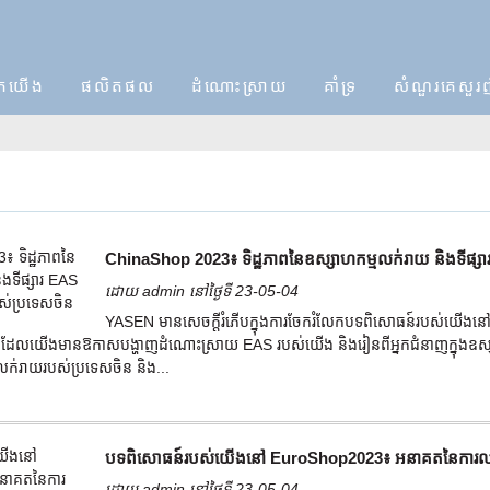
ពួក​យើង
ផលិតផល
ដំណោះស្រាយ
គាំទ្រ
សំណួរគេសួរ
ChinaShop 2023៖ ទិដ្ឋភាពនៃឧស្សាហកម្មលក់រាយ និងទីផ្សា
ដោយ admin នៅថ្ងៃទី 23-05-04
YASEN មានសេចក្តីរំភើបក្នុងការចែករំលែកបទពិសោធន៍របស់យើងនៅ
ងដែលយើងមានឱកាសបង្ហាញដំណោះស្រាយ EAS របស់យើង និងរៀនពីអ្នកជំនាញក្នុងឧស្សាហ
រលក់រាយរបស់ប្រទេសចិន និង...
បទពិសោធន៍របស់យើងនៅ EuroShop2023៖ អនាគតនៃការលក់រ
ដោយ admin នៅថ្ងៃទី 23-05-04