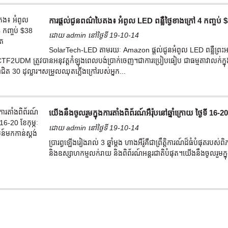
ការផ្តល់ជូនពណ៌បៃតង៖ អំពូល LED ពន្លឺថ្ងៃខាងក្រៅ 4 កញ្ចប់
ដោយ admin នៅថ្ងៃទី 19-10-14
SolarTech-LED តាមរយៈ Amazon ផ្តល់ជូនអំពូល LED ពន្លឺព្រះអាទិត
CTF2UDM ត្រូវបានអនុវត្តកំឡុងពេលបង់ប្រាក់ចេញ។ជាការប្រៀបធៀប ជាធម្មតាវាលក់ក្នុ
 30 ដុល្លារ។សម្រួល​ឈុត​ភ្លើង​ក្រៅ​របស់​អ្នក...
យើងនឹងចូលរួមក្នុងការតាំងពិព័រណ៍អឺរ៉ុបនៅឆ្នាំក្រោយ ថ្ងៃទី 16-
ដោយ admin នៅថ្ងៃទី 19-10-14
ប្រារព្ធឡើងរៀងរាល់ 3 ឆ្នាំម្តង ហាងអឺរ៉ូគឺជាព្រឹត្តិការណ៍ដ៏ធំបំផុ
និងឧស្សាហកម្មលក់រាយ និងពិព័រណ៍អន្តរជាតិបំផុត។យើងនឹងចូលរួមក្នុងពិព