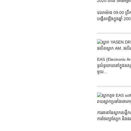
វេលាម៉ោង 09:00 ព្រឹក
បង្កើតឡើងក្នុងឆ្នាំ
EAS (Electronic Arti
ទូលំទូលាយនៅក្នុងឧស្ស
មួយ...
ការរចនានៃស្លាកសន្លឹ
ការថែរក្សាស្បែក និ