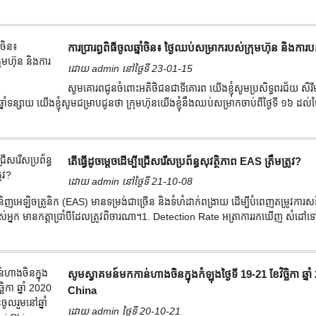
ការប្រារព្ធពិធីចូលឆ្នាំចិន៖ ថ្ងៃឈប់សម្រាករបស់ក្រុមហ៊ុន និងការបន
ដោយ admin នៅថ្ងៃទី 23-01-15
សូមគោរពជូនចំពោះអតិថិជនជាទីគោរព យើងខ្ញុំសូមប្រសិទ្ធពរជ័យ សិរ
ាំទន្សាយ យើងខ្ញុំសូមជម្រាបជូនថា ក្រុមហ៊ុនយើងខ្ញុំនឹងឈប់សម្រាកចាប់ពីថ្ងៃទី ១៦ ដល់ថ
តើធ្វើដូចម្តេចដើម្បីជ្រើសរើសប្រព័ន្ធសុវត្ថិភាព EAS ត្រឹមត្រូវ?
ដោយ admin នៅថ្ងៃទី 21-10-08
ចទំនិញអេឡិចត្រូនិក (EAS) មានទម្រង់ជាច្រើន និងទំហំដាក់ពង្រាយ ដើម្បីបំពេញតម្រូវការ
អ្នក មានកត្តាប្រាំបីដែលត្រូវពិចារណា។1. Detection Rate អត្រាការរកឃើញ សំដៅទ
សូមស្វាគមន៍មកកាន់ហាងចិនក្នុងកំឡុងថ្ងៃទី 19-21 ខែវិច្ឆិកា 
China
ដោយ admin ថ្ងៃទី 20-10-21