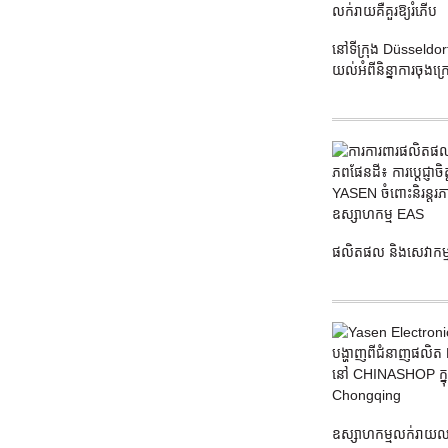
នៅទីក្រុង Düsseldor
យល់អំពីនិន្នាការចុងក្រ
ផលិតផល និងសេវាកម្
ឧស្សាហកម្មលក់រាយឈា