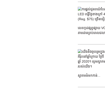
លេខកូដផ្សព្វផ្សាយ V
តាមដានគ្រប់ពេលវេលាជិត
ស្វាគមន៍មកកាន់...