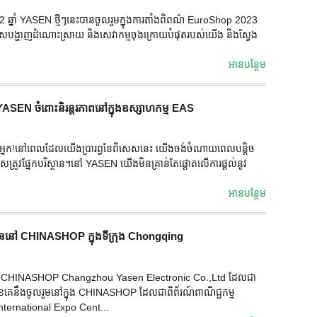
 ឆ្នាំ YASEN ថ្មីៗនេះបានចូលរួមក្នុងការតាំងពិពណ៌ EuroShop 2023
ានឱកាសបង្ហាញដំណោះស្រាយ និងសេវាកម្មចុងក្រោយបំផុតរបស់យើង និងស្វែង
អាន​បន្ថែម
់ YASEN ចំពោះនិរន្តរភាពនៅក្នុងឧស្សាហកម្ម EAS
តរបស់អ្នក!នៅពេលដែលយើងប្រារព្ធខែពិសេសនេះ យើងចង់ចំណាយពេលបន្តិច
លខុសត្រូវផ្នែកបរិស្ថាន។នៅ YASEN យើងមិនគ្រាន់តែផ្តោតលើការផ្តល់នូវ
អាន​បន្ថែម
លួននៅ CHINASHOP ក្នុងទីក្រុង Chongqing
ម្ម CHINASHOP Changzhou Yasen Electronic Co.,Ltd ដែលជា
ុខគេនឹងចូលរួមនៅក្នុង CHINASHOP ដែលជាពិព័រណ៍ពាណិជ្ជកម្ម
International Expo Cent...