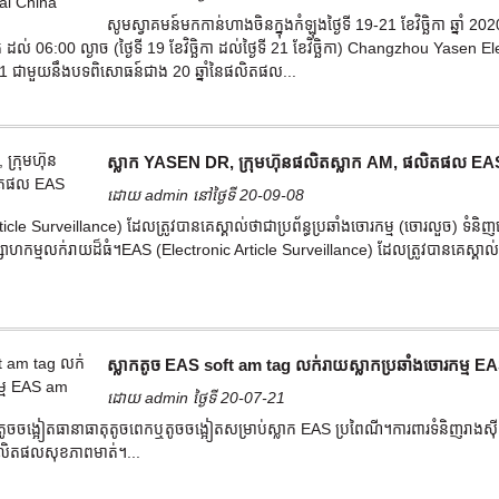
សូមស្វាគមន៍មកកាន់ហាងចិនក្នុងកំឡុងថ្ងៃទី 19-21 ខែវិច្ឆិកា ឆ្នា
 ដល់ 06:00 ល្ងាច (ថ្ងៃទី 19 ខែវិច្ឆិកា ដល់ថ្ងៃទី 21 ខែវិច្ឆិកា) Changzhou Yase
 2001 ជាមួយនឹងបទពិសោធន៍ជាង 20 ឆ្នាំនៃផលិតផល...
ស្លាក YASEN DR, ក្រុមហ៊ុនផលិតស្លាក AM, ផលិតផល EA
ដោយ admin នៅថ្ងៃទី 20-09-08
cle Surveillance) ដែលត្រូវបានគេស្គាល់ថាជាប្រព័ន្ធប្រឆាំងចោរកម្ម (ចោរលួច) ទំនិញ
ាហកម្មលក់រាយដ៏ធំ។EAS (Electronic Article Surveillance) ដែលត្រូវបានគេស្គាល់ថាជាប
ស្លាកតូច EAS soft am tag លក់រាយស្លាកប្រឆាំងចោរកម្ម E
ដោយ admin ថ្ងៃទី 20-07-21
កតូចចង្អៀតធានាធាតុតូចពេកឬតូចចង្អៀតសម្រាប់ស្លាក EAS ប្រពៃណី។ការពារទំនិញរាងស
ងផលិតផលសុខភាពមាត់។...