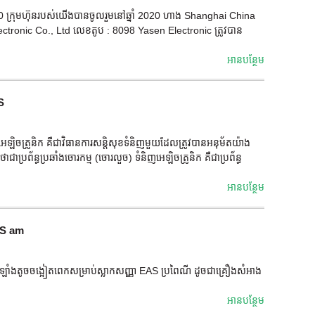
ំ 2020 ក្រុមហ៊ុនរបស់យើងបានចូលរួមនៅឆ្នាំ 2020 ហាង Shanghai China
n Electronic Co., Ltd លេខតូប : 8098 Yasen Electronic ត្រូវបាន
អាន​បន្ថែម
S
អេឡិចត្រូនិក គឺជាវិធានការសន្តិសុខទំនិញមួយដែលត្រូវបានអនុម័តយ៉ាង
្រព័ន្ធប្រឆាំងចោរកម្ម (ចោរលួច) ទំនិញអេឡិចត្រូនិក គឺជាប្រព័ន្ធ
អាន​បន្ថែម
AS am
៊ីឡាំងតូចចង្អៀតពេកសម្រាប់ស្លាកសញ្ញា EAS ប្រពៃណី ដូចជាគ្រឿងសំអាង
អាន​បន្ថែម