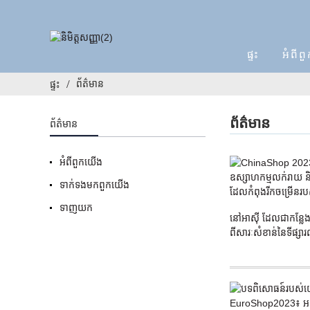
ផ្ទះ
អំពី​
ព័ត៌មាន
ផ្ទះ
ព័ត៌មាន
ព័ត៌មាន
អំពី​ពួក​យើង
ទាក់ទង​មក​ពួក​យើង
ទាញយក
នៅអាស៊ី ដែលជាកន្លែ
ពីសារៈសំខាន់នៃទីផ្សា