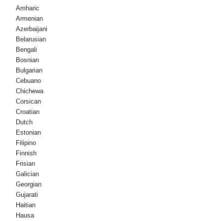
Amharic
Armenian
Azerbaijani
Belarusian
Bengali
Bosnian
Bulgarian
Cebuano
Chichewa
Corsican
Croatian
Dutch
Estonian
Filipino
Finnish
Frisian
Galician
Georgian
Gujarati
Haitian
Hausa