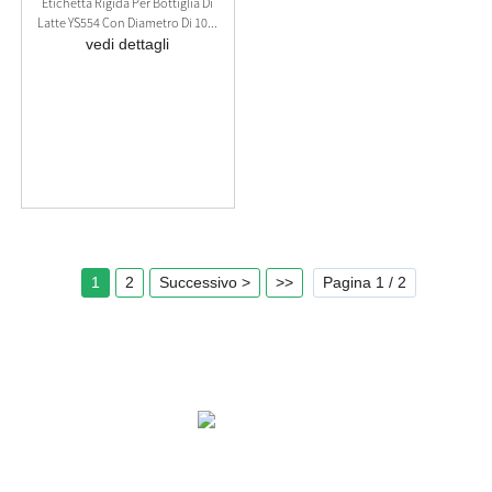
Etichetta Rigida Per Bottiglia Di
Latte YS554 Con Diametro Di 10...
vedi dettagli
1
2
Successivo >
>>
Pagina 1 / 2
SOLUZIONI
PRODOTTI
CONTATTACI