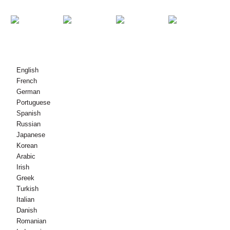
© Copyright - 2010-2021 : Tutti i diritti riservati.
English
French
German
Portuguese
Spanish
Russian
Japanese
Korean
Arabic
Irish
Greek
Turkish
Italian
Danish
Romanian