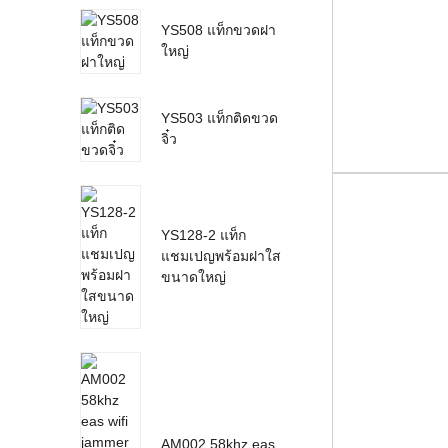
YS508 แท็กขวดฝา
ใหญ่
YS503 แท็กติดขวด
จิ๋ว
YS128-2 แท็ก
แชมเปญพร้อมฝาใส
ขนาดใหญ่
AM002 58khz eas