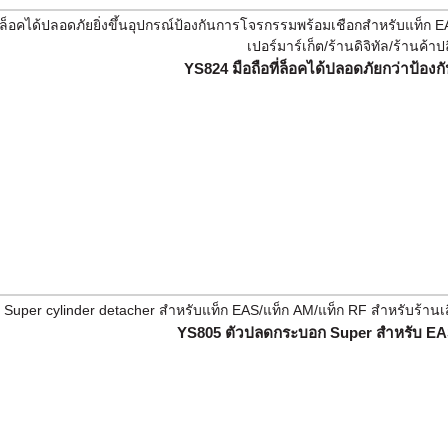
YS824 มือถือที่ล็อคได้ปลอดภัยกว่าป้องก
YS805 ตัวปลดกระบอก Super สำหรับ EAS