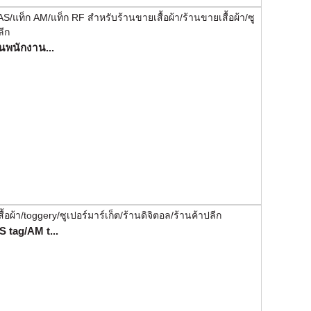
ันพนักงาน...
 tag/AM t...