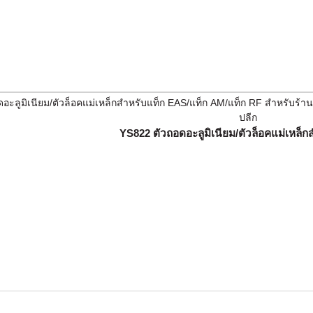
YS822 ตัวถอดอะลูมิเนียม/ตัวล็อคแม่เหล็ก