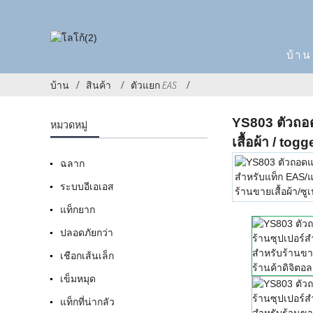
บ้าน
บ้าน
สินค้า
ตัวแยก EAS
YS803 ตัวถอด
หมวดหมู่
เสื้อผ้า / togg
ฉลาก
ระบบอีเอเอส
แท็กยาก
ปลอดภัยกว่า
เชือกเส้นเล็ก
เข็มหมุด
แท็กที่น่ากลัว