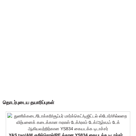
தொடர்புடைய தயாரிப்புகள்
YAS tag/AM குறிச்சொல்/RF க்கான YS834 கையடக்க டிடாச்சர் ...