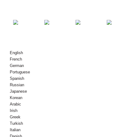
எங்களை தொடர்பு கொள்ள
© பதிப்புரிமை - 2010-2021 : அனைத்து உரிமைகளும் பாதுகாக்கப்பட்டவை.
English
French
German
Portuguese
Spanish
Russian
Japanese
Korean
Arabic
Irish
Greek
Turkish
Italian
Danish