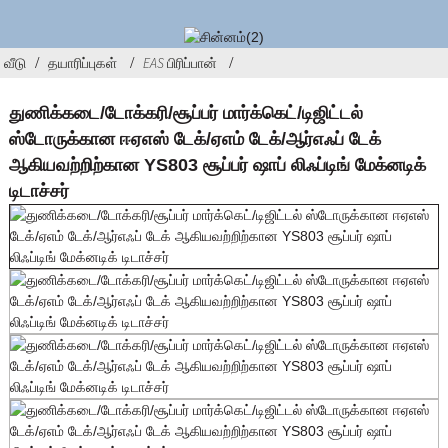
வீடு
தயாரிப்புகள்
EAS பிரிப்பான்
துணிக்கடை/டோக்கரி/சூப்பர் மார்க்கெட்/டிஜிட்டல்
ஸ்டோருக்கான ஈஏஎஸ் டேக்/ஏஎம் டேக்/ஆர்எஃப் டேக்
ஆகியவற்றிற்கான YS803 சூப்பர் ஷாப் லிஃப்டிங் மேக்னடிக்
டிடாச்சர்