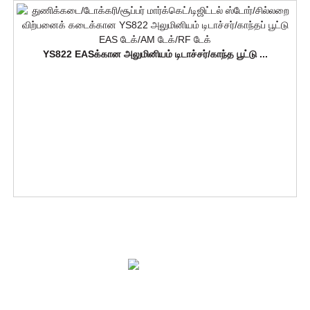
YS822 EASக்கான அலுமினியம் டிடாச்சர்/காந்த பூட்டு ...
தீர்வுகள்
தயாரிப்புகள்