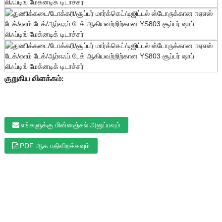
குறுகிய விளக்கம்:
எங்களுக்கு மின்னஞ்சல் அனுப்பவும்
PDF ஆக பதிவிறக்கவும்