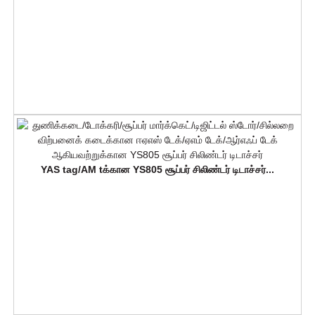
YAS tag/AM tக்கான YS805 சூப்பர் சிலிண்டர் டிடாச்சர்...