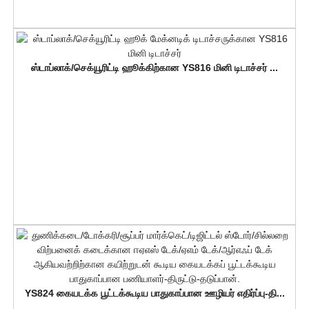
ஸ்டாப்லாக்/செக்யூரிட்டி ஹூக்கிற்கான YS816 மினி டிடாச்சர் ...
YS824 கையடக்க பூட்டக்கூடிய பாதுகாப்பான ஊழியர் எதிர்ப்பு-தி...