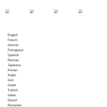
© မူပိုင်ခွင့် - 2010-2021 : All Rights Reserved.
English
French
German
Portuguese
Spanish
Russian
Japanese
Korean
Arabic
Irish
Greek
Turkish
Italian
Danish
Romanian