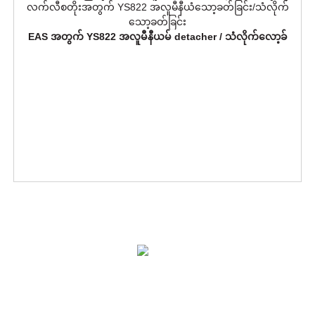
EAS အတွက် YS822 အလူမီနီယမ် detacher / သံလိုက်လော့ခ်
ဖြေရှင်းချက်များ
ထုတ်ကုန်များ
ကြှနျုပျတို့ကိုဆကျသှယျရနျ