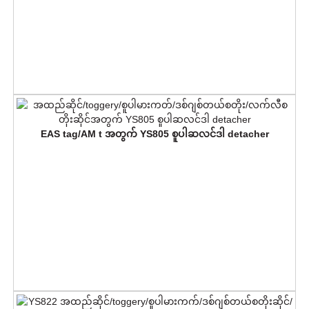
EAS tag/AM t အတွက် YS805 စူပါဆလင်ဒါ detacher