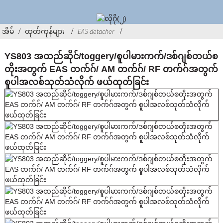
အိမ်
ထုတ်ကုန်များ
EAS detacher
YS803 အထည်ဆိုင်/toggery/စူပါမားကက်/ဒစ်ဂျစ်တယ်စ
တိုးအတွက် EAS တက်ဂ်/ AM တက်ဂ်/ RF တက်ဂ်အတွက်
စူပါအလစ်သုတ်သံလိုက် ဖယ်ထုတ်ခြင်း