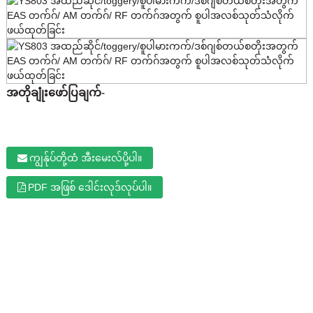
အတိုချုံးဖော်ပြချက်-
ကျွန်ုပ်တို့ထံ အီးမေးလ်ပို့ပါ။
PDF အဖြစ် ဒေါင်းလုဒ်လုပ်ပါ။