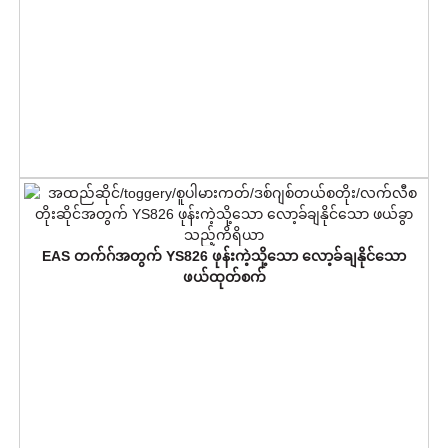
EAS တက်ဂ်အတွက် YS826 ဖုန်းကဲ့သို့သော လော့ခ်ချနိုင်သော
ဖယ်ထုတ်စက်