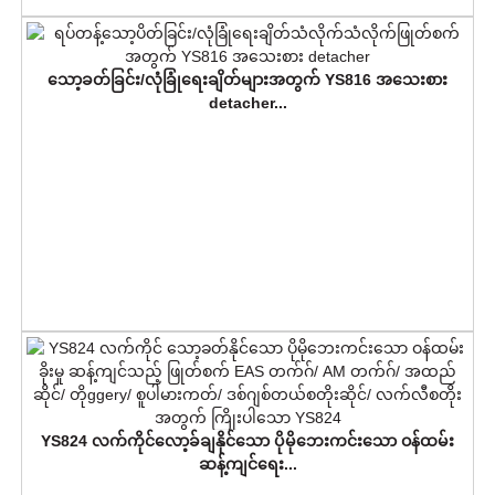
သော့ခတ်ခြင်း/လုံခြုံရေးချိတ်များအတွက် YS816 အသေးစား
detacher...
YS824 လက်ကိုင်လော့ခ်ချနိုင်သော ပိုမိုဘေးကင်းသော ဝန်ထမ်း
ဆန့်ကျင်ရေး...