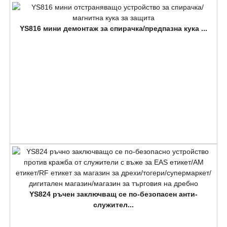
YS816 мини демонтаж за спирачка/предпазна кука ...
YS824 ръчен заключващ се по-безопасен анти-
служител...