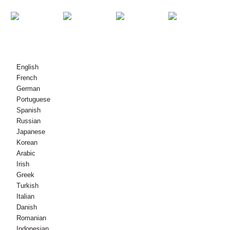
© Copyright - 2010-2021 : Всички права запазени.
English
French
German
Portuguese
Spanish
Russian
Japanese
Korean
Arabic
Irish
Greek
Turkish
Italian
Danish
Romanian
Indonesian