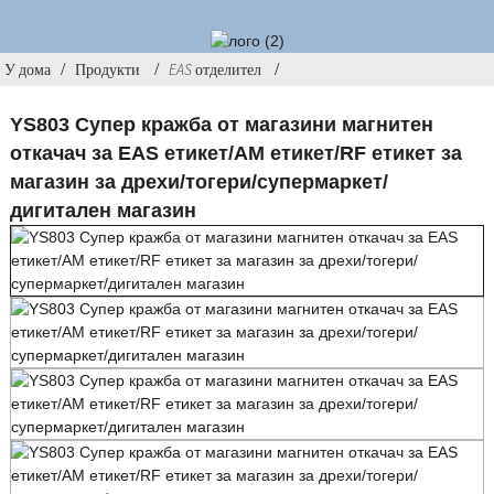
У дома
Продукти
EAS отделител
YS803 Супер кражба от магазини магнитен
откачач за EAS етикет/AM етикет/RF етикет за
магазин за дрехи/тогери/супермаркет/
дигитален магазин